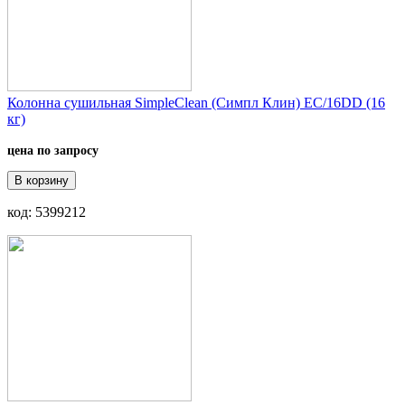
Колонна сушильная SimpleClean (Симпл Клин) EC/16DD (16
кг)
цена по запросу
В корзину
код: 5399212