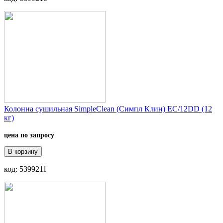
Колонна сушильная SimpleClean (Симпл Клин) EC/12DD (12
кг)
цена по запросу
В корзину
код: 5399211