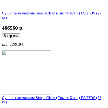
Сушильная машина SimpleClean (Симпл Клин) ES/27DS (27
кг)
466560 р.
В корзину
код: 5399194
Сушильная машина SimpleClean (Симпл Клин) ES/33DS (33
кг)