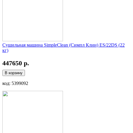
Сушильная машина SimpleClean (Симпл Клин) ES/22DS (22
кг)
447650 р.
В корзину
код: 5399092