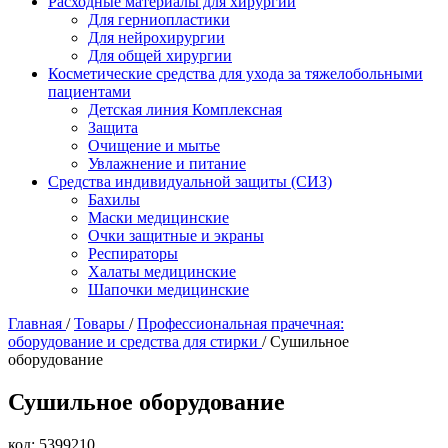
Расходные материалы для хирургии
Для герниопластики
Для нейрохирургии
Для общей хирургии
Косметические средства для ухода за тяжелобольными
пациентами
Детская линия Комплексная
Защита
Очищение и мытье
Увлажнение и питание
Средства индивидуальной защиты (СИЗ)
Бахилы
Маски медицинские
Очки защитные и экраны
Респираторы
Халаты медицинские
Шапочки медицинские
Главная
/
Товары
/
Профессиональная прачечная:
оборудование и средства для стирки
/
Сушильное
оборудование
Сушильное оборудование
код: 5399210