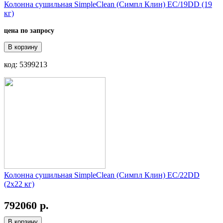
Колонна сушильная SimpleClean (Симпл Клин) EC/19DD (19
кг)
цена по запросу
В корзину
код: 5399213
Колонна сушильная SimpleClean (Симпл Клин) EC/22DD
(2х22 кг)
792060 р.
В корзину