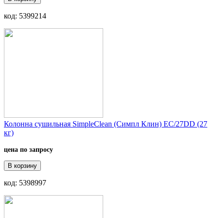
код: 5399214
Колонна сушильная SimpleClean (Симпл Клин) EC/27DD (27
кг)
цена по запросу
В корзину
код: 5398997