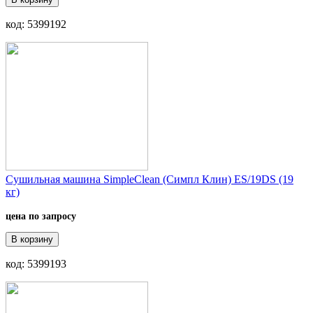
код: 5399192
Сушильная машина SimpleClean (Симпл Клин) ES/19DS (19
кг)
цена по запросу
В корзину
код: 5399193