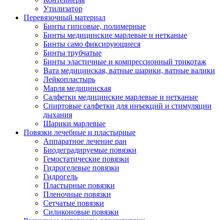
Утилизатор
Перевязочный материал
Бинты гипсовые, полимерные
Бинты медицинские марлевые и нетканые
Бинты само фиксирующиеся
Бинты трубчатые
Бинты эластичные и компрессионный трикотаж
Вата медицинская, ватные шарики, ватные валики
Лейкопластырь
Марля медицинская
Салфетки медицинские марлевые и нетканые
Спиртовые салфетки для инъекций и стимуляции
дыхания
Шарики марлевые
Повязки лечебные и пластырные
Аппаратное лечение ран
Биодеградируемые повязки
Гемостатические повязки
Гидрогелевые повязки
Гидрогель
Пластырные повязки
Пленочные повязки
Сетчатые повязки
Силиконовые повязки